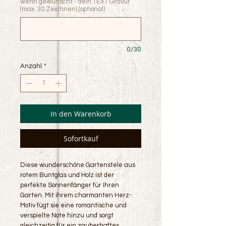
wenn gewünscht - dein TEXT Gravur
(max. 30 Zeichnen) (optional)
0/30
Anzahl
*
In den Warenkorb
Sofortkauf
Diese wunderschöne Gartenstele aus
rotem Buntglas und Holz ist der
perfekte Sonnenfänger für Ihren
Garten. Mit ihrem charmanten Herz-
Motiv fügt sie eine romantische und
verspielte Note hinzu und sorgt
gleichzeitig für ein zauberhaftes