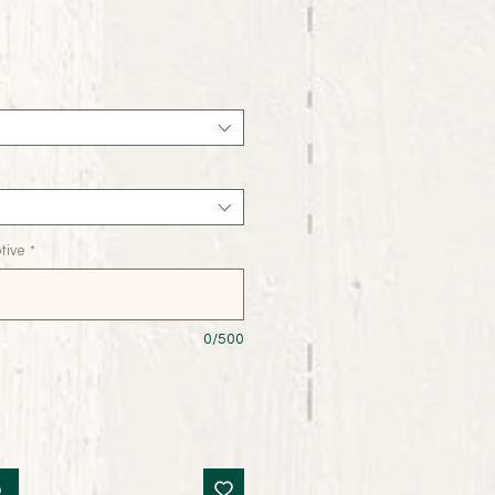
tive
*
0/500
b