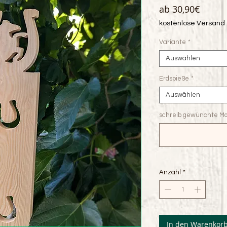
Sale-
ab
30,90€
Preis
kostenlose Versand
Variante
*
Auswählen
Erdspieße
*
Auswählen
schreib gewünchte Mo
Anzahl
*
In den Warenkor